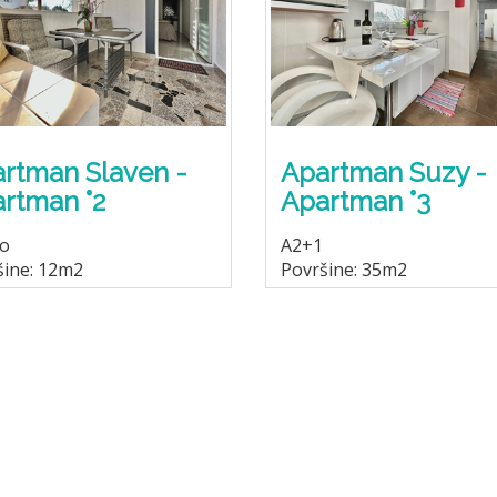
rtman Slaven -
Apartman Suzy -
rtman °2
Apartman °3
io
A2+1
šine: 12m2
Površine: 35m2