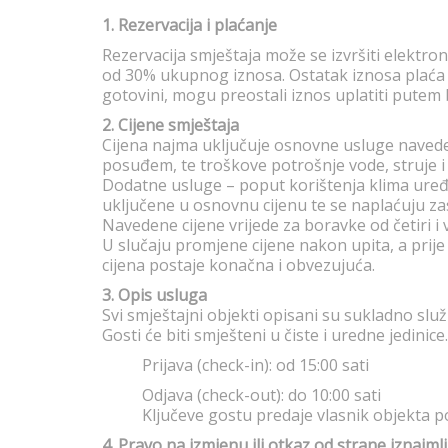
1. Rezervacija i plaćanje
Rezervacija smještaja može se izvršiti elektro
od 30% ukupnog iznosa. Ostatak iznosa plaća s
gotovini, mogu preostali iznos uplatiti putem 
2. Cijene smještaja
Cijena najma uključuje osnovne usluge naveden
posuđem, te troškove potrošnje vode, struje i 
Dodatne usluge – poput korištenja klima uređ
uključene u osnovnu cijenu te se naplaćuju z
Navedene cijene vrijede za boravke od četiri i 
U slučaju promjene cijene nakon upita, a prij
cijena postaje konačna i obvezujuća.
3. Opis usluga
Svi smještajni objekti opisani su sukladno služ
Gosti će biti smješteni u čiste i uredne jedinice
Prijava (check-in): od 15:00 sati
Odjava (check-out): do 10:00 sati
Ključeve gostu predaje vlasnik objekta p
4. Pravo na izmjenu ili otkaz od strane iznajml