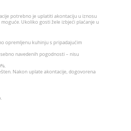
cije potrebno je uplatiti akontaciju u iznosu
moguće. Ukoliko gosti žele izbjeći plaćanje u
uno opremljenu kuhinju s pripadajućim
 posebno navedenih pogodnosti – nisu
0%.
ješten. Nakon uplate akontacije, dogovorena
.