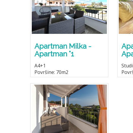
Apartman Milka -
Apa
Apartman °1
Apa
A4+1
Stud
Površine: 70m2
Povr