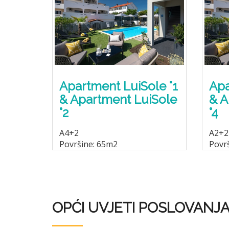
Apartment LuiSole °1
Apa
& Apartment LuiSole
& A
°2
°4
A4+2
A2+2
Površine: 65m2
Povr
OPĆI UVJETI POSLOVANJ