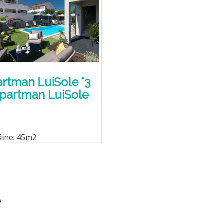
rtman LuiSole °3
partman LuiSole
šine: 45m2
A