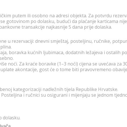
ničkim putem ili osobno na adresi objekta. Za potvrdu rezerva
e gotovinom po dolasku, budući da plaćanje karticama nije 
bankovne transakcije najkasnije 5 dana prije dolaska.
e u rezervaciji: dnevni smještaj, posteljinu, ručnike, potp
plina.
aja, boravka kućnih ljubimaca, dodatnih ležajeva i ostalih
asebno.
više noći. Za kraće boravke (1–3 noći) cijena se uvećava za 3
e uplate akontacije, gost će o tome biti pravovremeno obavi
benoj kategorizaciji nadležnih tijela Republike Hrvatske.
. Posteljina i ručnici su osigurani i mijenjaju se jednom tjedno
o dolasku.
jivača