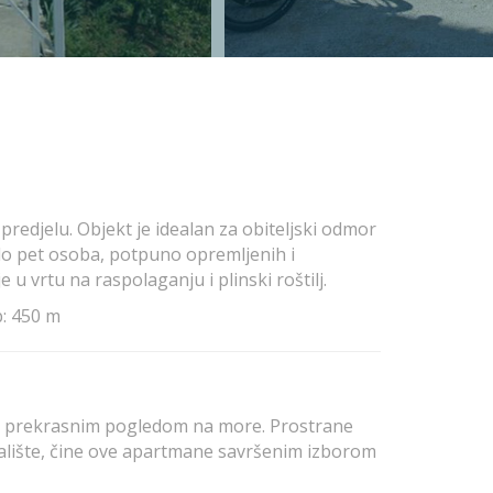
edjelu. Objekt je idealan za obiteljski odmor
e do pet osoba, potpuno opremljenih i
 vrtu na raspolaganju i plinski roštilj.
b: 450 m
a s prekrasnim pogledom na more. Prostrane
gralište, čine ove apartmane savršenim izborom