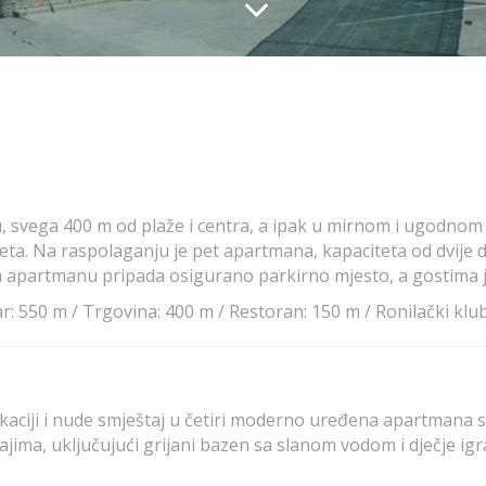
svega 400 m od plaže i centra, a ipak u mirnom i ugodnom pr
rometa. Na raspolaganju je pet apartmana, kapaciteta od dvij
 apartmanu pripada osigurano parkirno mjesto, a gostima je u
r: 550 m / Trgovina: 400 m / Restoran: 150 m / Ronilački klu
lokaciji i nude smještaj u četiri moderno uređena apartman
žajima, uključujući grijani bazen sa slanom vodom i dječje i