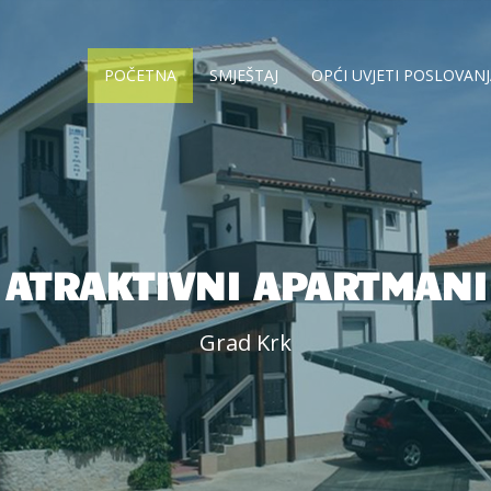
POČETNA
SMJEŠTAJ
OPĆI UVJETI POSLOVAN
ATRAKTIVNI APARTMANI
Grad Krk